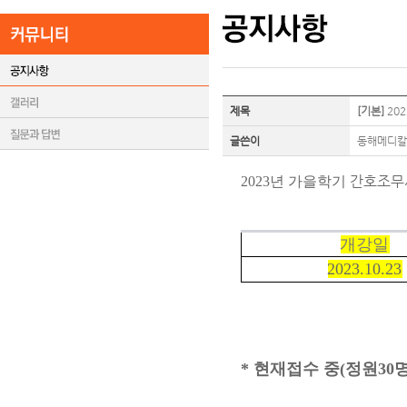
제목
[기본]
202
글쓴이
동해메디칼
간호조무
2023년 가을학기
개강일
2023.10.23
* 현재접수 중(정원30명