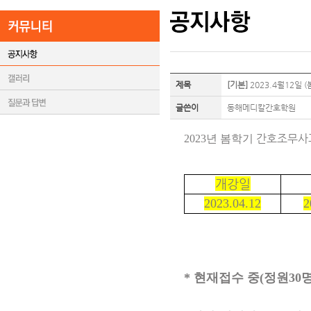
제목
[기본]
2023.4월12일 
글쓴이
동해메디칼간호학원
간호조무사
2023년 봄학기
개강일
2023.04.12
2
* 현재접수 중(정원30명