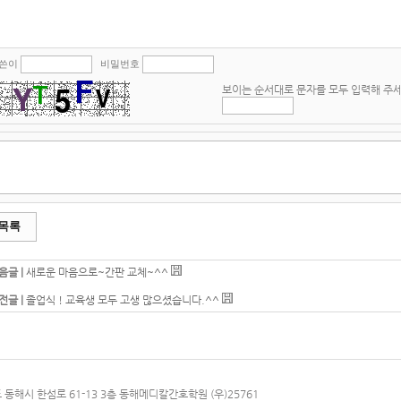
쓴이
비밀번호
보이는 순서대로 문자를 모두 입력해 주
목록
음글 |
새로운 마음으로~간판 교체~^^
전글 |
졸업식 ! 교육생 모두 고생 많으셨습니다.^^
 동해시 한섬로 61-13 3층 동해메디칼간호학원 (우)25761