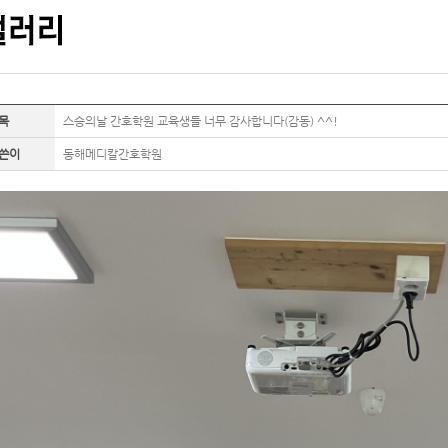
목
스승의날 간호학원 교육생들 너무 감사합니다(감동) ^^!
쓴이
동해메디칼간호학원