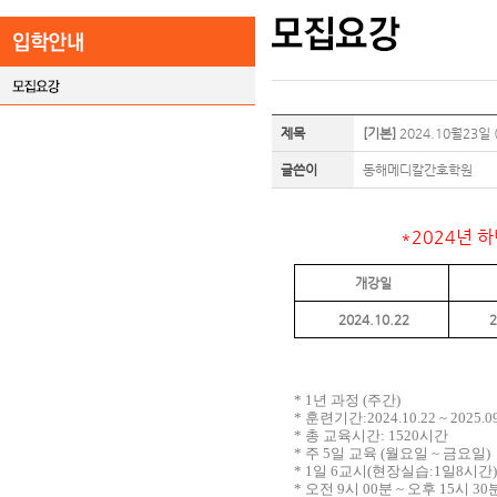
제목
[기본]
2024.10월23일
글쓴이
동해메디칼간호학원
*
2024년 
개강일
2024.10.22
2
* 1년 과정 (주간)
* 훈련기간:2024.10.22 ~ 2025.09
* 총 교육시간: 1520시간
* 주 5일 교육 (월요일 ~ 금요일)
* 1일 6교시(현장실습:1일8시간)
* 오전 9시 00분 ~ 오후 15시 3