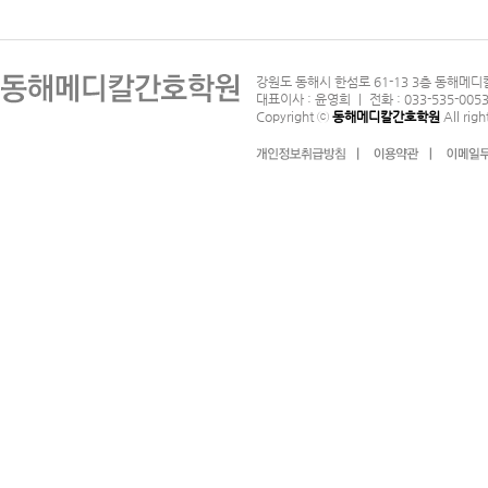
강원도 동해시 한섬로 61-13 3층 동해메디
대표이사 : 윤영희 ｜ 전화 : 033-535-0053
Copyright ⓒ
동해메디칼간호학원
All righ