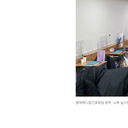
동해메디칼간호학원 방역 ,소독 실시