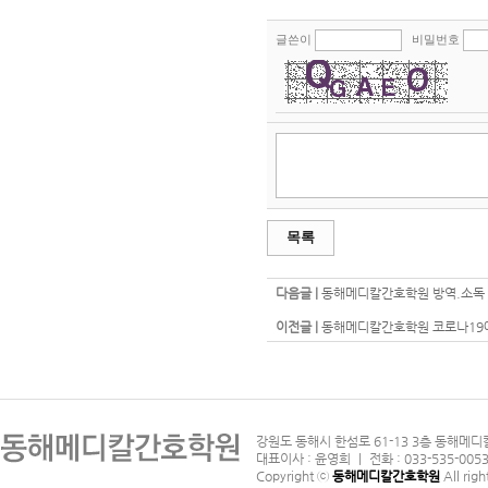
글쓴이
비밀번호
목록
다음글 |
동해메디칼간호학원 방역.소독
이전글 |
동해메디칼간호학원 코로나19예
강원도 동해시 한섬로 61-13 3층 동해메디
대표이사 : 윤영희 ｜ 전화 : 033-535-0053
Copyright ⓒ
동해메디칼간호학원
All righ